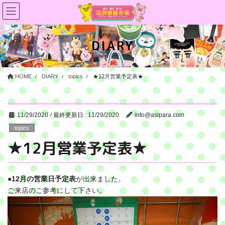
コ
ナ
ン
ビ
テ
ゲ
ン
ー
DIARY
ツ
シ
に
ョ
移
ン
HOME
DIARY
topics
★12月営業予定表★
動
に
移
動
11/29/2020
/ 最終更新日 :
11/29/2020
info@asipara.com
topics
★12月営業予定表★
●
12月の営業日予定表
が出来ました。
ご来店のご参考にして下さい。