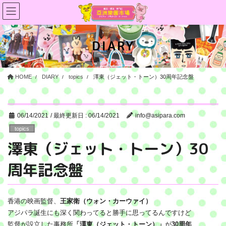
コ
ナ
ン
ビ
テ
ゲ
ン
ー
DIARY
ツ
シ
に
ョ
移
ン
HOME
DIARY
topics
澤東（ジェット・トーン）30周年記念盤
動
に
移
動
06/14/2021
/ 最終更新日 :
06/14/2021
info@asipara.com
topics
澤東（ジェット・トーン）30
周年記念盤
香港の映画監督、
王家衛（ウォン・カーウァイ）
アジパラ誕生にも深く関わってると勝手に思ってるんですけど
監督が設立した事務所
「澤東（ジェット・トーン）」
が
30周年