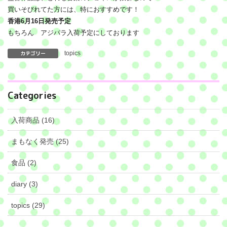
買いそびれてた方には、特におすすめです！
香港6月16日発売予定
もちろん アジパラ入荷予定にしております
カテゴリー
topics
Categories
入荷商品 (16)
まもなく発売 (25)
食品 (2)
diary (3)
topics (29)