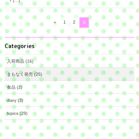
Y […]
投
ペ
ペ
«
1
2
ペ
3
稿
ー
ー
ー
ジ
ジ
ナ
ジ
Categories
ビ
ゲ
入荷商品 (16)
ー
シ
まもなく発売 (25)
ョ
食品 (2)
ン
diary (3)
topics (29)