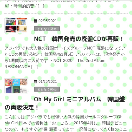
A2：時間的奶昔 / […]
02/05/2021
まもなく発売
NCT 韓国発売の廃盤CDが再販！
アジパラでも大人気の韓国ボーイズグループNCT 廃盤になってい
たCDの再販が決定！ 韓国発売3月5日 アジパラへは、現地発売か
ら1週間以内に入荷です ・NCT 2020 – The 2nd Album
RESONANCE […]
01/25/2021
まもなく発売
Oh My Girl ミニアルバム 韓国盤
の再販決定！
こんにちは アジパラでも根強い人気の韓国ガールズグループOh
My Girl 日本での愛称は「おまごる」 2015年4月に、韓国デビュー
なので、もうすぐ6年目 頑張ってます！ 廃盤になってた6枚のミニ