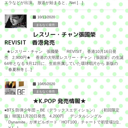
エラなどが出演。 放送が始まると、Net […]
10/11/2020
まもなく発売
レスリー・チャン張國榮
REVISIT 香港発売
★レスリー・チャン 張國榮 「REVISIT」 香港10月16日発
売 2,900円★ 香港の大明星レスリー・チャン（張国栄）の生誕
64年となる 9月12日に、生前所属していた環球唱片から 新版の
「春夏秋冬 […]
10/05/2020
まもなく発売
★K.POP 発売情報★
●BTS 防弾少年団 – BE（デラックスエディション） （初回限定
版）韓国11月20日発売 4,200円 デジタルシングル
「Dynamite」が米ビルボード「HOT100」チャートで初登場1位、