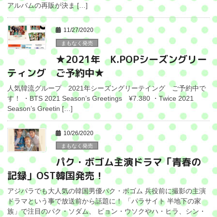
アルバムの再販が決ま […]
11/27/2020
まもなく発売
★2021年 K.POPシーズングリー
ティング ご予約中★
人気韓流グループ 2021年シーズングリーテイング ご予約中で
す！ ・BTS 2021 Season’s Greetings ¥7.380 ・Twice 2021
Season’s Greetin […]
10/26/2020
まもなく発売
パク・ボゴム主演ドラマ「青春の
記録」OST韓国発売！
アジパラでも大人気の韓国男優パク・ボゴム 兵役前に撮影の主演
ドラマという事で放送前から話題に！ 「パラサイト 半地下の家
族」で注目のパク・ソダム、 ピョン・ウソクやハ・ヒラ、シン・